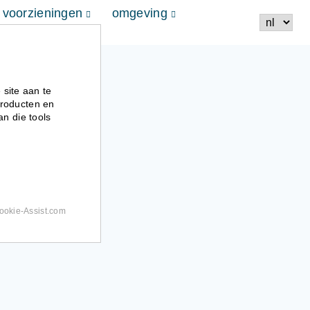
voorzieningen
omgeving
 site aan te
producten en
n die tools
ookie-Assist.com