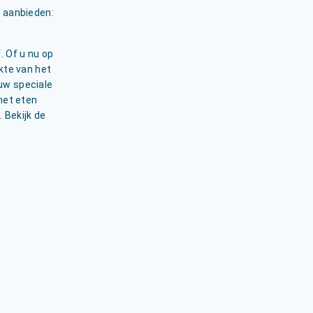
 aanbieden:
. Of u nu op
kte van het
 uw speciale
het eten
. Bekijk de