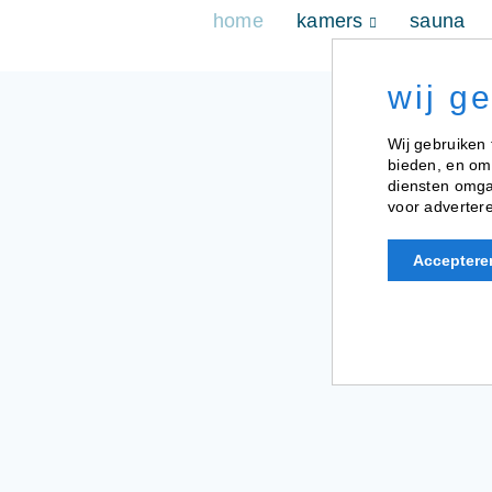
home
kamers
sauna
wij g
Wij gebruiken 
bieden, en om
diensten omgaa
voor advertere
Acceptere