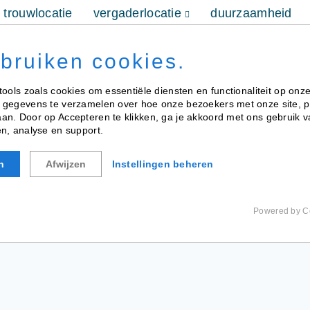
trouwlocatie
vergaderlocatie
duurzaamheid
toen & nu
reserveren
contact
ebruiken cookies.
tools zoals cookies om essentiële diensten en functionaliteit op onze
 gegevens te verzamelen over hoe onze bezoekers met onze site, 
n. Door op Accepteren te klikken, ga je akkoord met ons gebruik va
n, analyse en support.
n
Afwijzen
Instellingen beheren
Powered by C