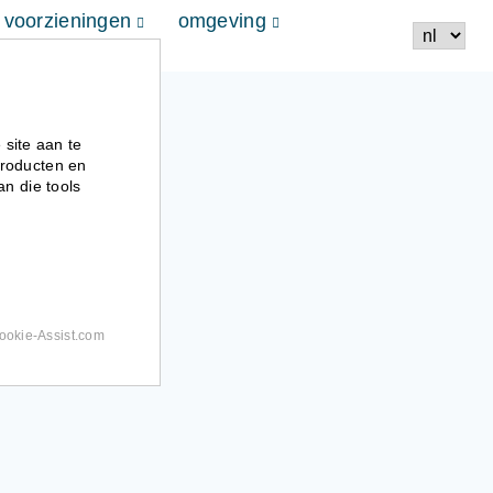
voorzieningen
omgeving
 site aan te
producten en
n die tools
ookie-Assist.com