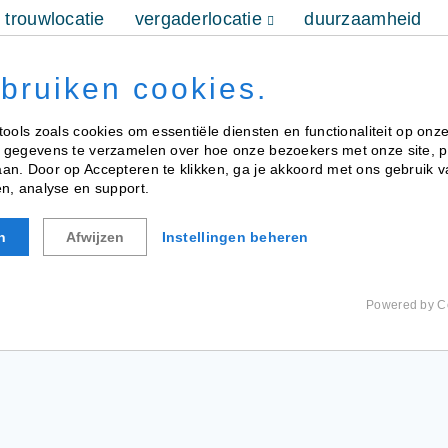
trouwlocatie
vergaderlocatie
duurzaamheid
toen & nu
reserveren
contact
ebruiken cookies.
tools zoals cookies om essentiële diensten en functionaliteit op onze
 gegevens te verzamelen over hoe onze bezoekers met onze site, 
n. Door op Accepteren te klikken, ga je akkoord met ons gebruik va
n, analyse en support.
n
Afwijzen
Instellingen beheren
Powered by C